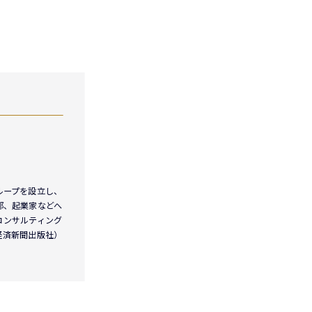
ループを設立し、
部、起業家などへ
コンサルティング
経済新聞出版社）